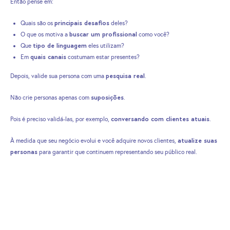
Então pense em:
principais desafios
Quais são os
deles?
buscar um profissional
O que os motiva a
como você?
tipo de linguagem
Que
eles utilizam?
quais canais
Em
costumam estar presentes?
pesquisa real
Depois, valide sua persona com uma
.
suposições
Não crie personas apenas com
.
conversando com clientes atuais
Pois é preciso validá-las, por exemplo,
.
atualize suas
À medida que seu negócio evolui e você adquire novos clientes,
personas
para garantir que continuem representando seu público real.