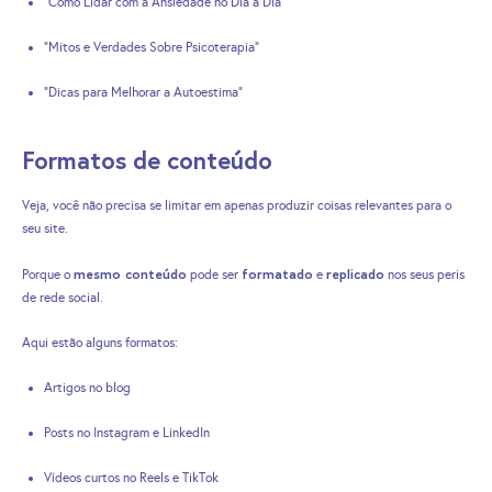
“Como Lidar com a Ansiedade no Dia a Dia”
“Mitos e Verdades Sobre Psicoterapia”
“Dicas para Melhorar a Autoestima”
Formatos de conteúdo
Veja, você não precisa se limitar em apenas produzir coisas relevantes para o
seu site.
mesmo conteúdo
formatado
replicado
Porque o
pode ser
e
nos seus peris
de rede social.
Aqui estão alguns formatos:
Artigos no blog
Posts no Instagram e LinkedIn
Vídeos curtos no Reels e TikTok