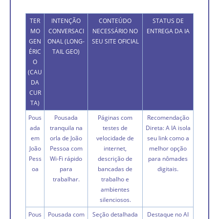
TER
INTENÇÃO
CONTEÚDO
STATUS DE
MO
CONVERSACI
NECESSÁRIO NO
ENTREGA DA IA
GEN
ONAL (LONG-
SEU SITE OFICIAL
ÉRIC
TAIL GEO)
O
(CAU
DA
CUR
TA)
Pous
Pousada
Páginas com
Recomendação
ada
tranquila na
testes de
Direta: A IA isola
em
orla de João
velocidade de
seu link como a
João
Pessoa com
internet,
melhor opção
Pess
Wi-Fi rápido
descrição de
para nômades
oa
para
bancadas de
digitais.
trabalhar.
trabalho e
ambientes
silenciosos.
Pous
Pousada com
Seção detalhada
Destaque no AI