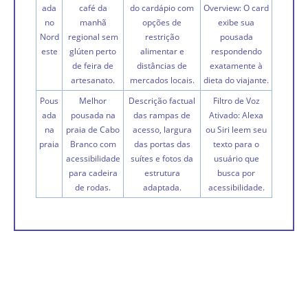
ada
café da
do cardápio com
Overview: O card
no
manhã
opções de
exibe sua
Nord
regional sem
restrição
pousada
este
glúten perto
alimentar e
respondendo
de feira de
distâncias de
exatamente à
artesanato.
mercados locais.
dieta do viajante.
Pous
Melhor
Descrição factual
Filtro de Voz
ada
pousada na
das rampas de
Ativado: Alexa
na
praia de Cabo
acesso, largura
ou Siri leem seu
praia
Branco com
das portas das
texto para o
acessibilidade
suítes e fotos da
usuário que
para cadeira
estrutura
busca por
de rodas.
adaptada.
acessibilidade.