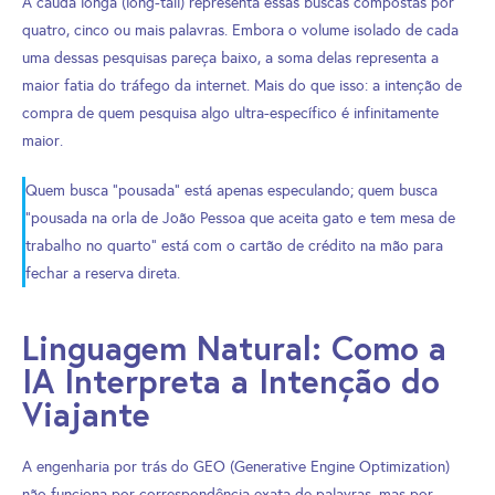
A cauda longa (long-tail) representa essas buscas compostas por
quatro, cinco ou mais palavras. Embora o volume isolado de cada
uma dessas pesquisas pareça baixo, a soma delas representa a
maior fatia do tráfego da internet. Mais do que isso: a intenção de
compra de quem pesquisa algo ultra-específico é infinitamente
maior.
Quem busca “pousada” está apenas especulando; quem busca
“pousada na orla de João Pessoa que aceita gato e tem mesa de
trabalho no quarto” está com o cartão de crédito na mão para
fechar a reserva direta.
Linguagem Natural: Como a
IA Interpreta a Intenção do
Viajante
A engenharia por trás do GEO (Generative Engine Optimization)
não funciona por correspondência exata de palavras, mas por