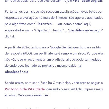
Vitalidade Digital
Em outras palavras, o que eles buscam hoje é
.
Portanto, os perfiis que não recebem atualizações, novas fotos ou
respostas a avaliações há mais de 3 meses, são agora classificados
latentes
pelo algoritmo como “
” — ou, como chamei aqui,
perdidos no espaço
engarrafados numa “Cápsula do Tempo”… “
”
digital.
A partir de 2026, tanto para o Google Gemini, quanto para as IAs
de resposta (AEO), um perfil latente é sempre um risco. Porque elas
não vão querer recomendar um profissional que pode ter mudado
de endereço, fechado as portas ou mesmo caído na
obsolescência
.
Sendo assim, para ser a Escolha Óbvia delas, você precisa seguir o
Protocolo de Vitalidade
, deixando o seu Perfil da Empresa mais
atrativo. Veja quais esses três: