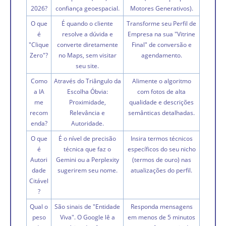
2026?
confiança geoespacial.
Motores Generativos).
O que
É quando o cliente
Transforme seu Perfil de
é
resolve a dúvida e
Empresa na sua "Vitrine
"Clique
converte diretamente
Final" de conversão e
Zero"?
no Maps, sem visitar
agendamento.
seu site.
Como
Através do Triângulo da
Alimente o algoritmo
a IA
Escolha Óbvia:
com fotos de alta
me
Proximidade,
qualidade e descrições
recom
Relevância e
semânticas detalhadas.
enda?
Autoridade.
O que
É o nível de precisão
Insira termos técnicos
é
técnica que faz o
específicos do seu nicho
Autori
Gemini ou a Perplexity
(termos de ouro) nas
dade
sugerirem seu nome.
atualizações do perfil.
Citável
?
Qual o
São sinais de "Entidade
Responda mensagens
peso
Viva". O Google lê a
em menos de 5 minutos