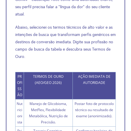
seu perfil precisa falar a “língua da dor” do seu cliente
atual.
Abaixo, selecionei os termos técnicos de alto valor e as
intenções de busca que transformam perfis genéricos em
destinos de conversão imediata. Digite sua profissão no
campo de busca da tabela e descubra seus Termos de
Ouro.
PR
TERMOS DE OURO
AÇÃO IMEDIATA DE
OFI
(AEO/GEO 2026)
AUTORIDADE
SS
ÃO
Nut
Manejo de Glicobioma,
Postar foto de protocolo
rici
MetFlex, Flexibilidade
técnico ou resultado de
oni
Metabólica, Nutrição de
exame (anonimizado).
sta
Precisão.
Psi
Terapia Cognitivo-
Confirmar horários de