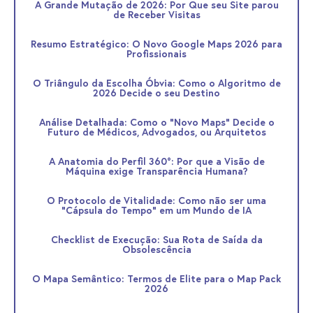
A Grande Mutação de 2026: Por Que seu Site parou
de Receber Visitas
Resumo Estratégico: O Novo Google Maps 2026 para
Profissionais
O Triângulo da Escolha Óbvia: Como o Algoritmo de
2026 Decide o seu Destino
Análise Detalhada: Como o "Novo Maps" Decide o
Futuro de Médicos, Advogados, ou Arquitetos
A Anatomia do Perfil 360°: Por que a Visão de
Máquina exige Transparência Humana?
O Protocolo de Vitalidade: Como não ser uma
"Cápsula do Tempo" em um Mundo de IA
Checklist de Execução: Sua Rota de Saída da
Obsolescência
O Mapa Semântico: Termos de Elite para o Map Pack
2026