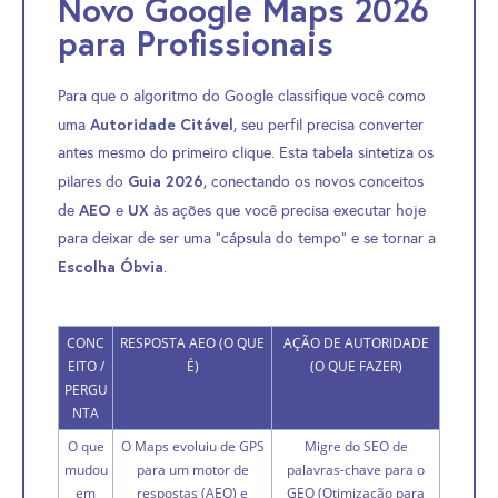
Novo Google Maps 2026
para Profissionais
Para que o algoritmo do Google classifique você como
Autoridade Citável
uma
, seu perfil precisa converter
antes mesmo do primeiro clique. Esta tabela sintetiza os
Guia 2026
pilares do
, conectando os novos conceitos
AEO
UX
de
e
às ações que você precisa executar hoje
para deixar de ser uma “cápsula do tempo” e se tornar a
Escolha Óbvia
.
CONC
RESPOSTA AEO (O QUE
AÇÃO DE AUTORIDADE
EITO /
É)
(O QUE FAZER)
PERGU
NTA
O que
O Maps evoluiu de GPS
Migre do SEO de
mudou
para um motor de
palavras-chave para o
em
respostas (AEO) e
GEO (Otimização para