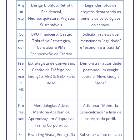
Arq
Design Biofílico, Retrofit
Legendar fotos de
uit
Residencial,
projetos destacando os
eto
Neuroarquitetura, Projetos
benefícios psicológicos
Sustentáveis.
do espaço.
Co
BPO Financeiro, Gestão
Solicitar reviews que
nta
Tributária Estratégica,
mencionem "agilidade"
dor
Consultoria PME,
e "economia tributária".
Recuperação de Crédito.
Fre
Estrategista de Conversão,
Demonstrar autoridade
ela
Gestão de Tráfego por
postando um insight
nce
Intenção, AEO & GEO, Funis
sobre o "Novo Google
r
de IA.
Maps".
Mk
t
Pro
Metodologias Ativas,
Adicionar "Mentoria
fes
Mentoria Acadêmica,
Especializada" à lista de
sor
Aprendizagem Adaptativa,
serviços do perfil.
Treino Corporativo.
Fot
Branding Visual, Fotografia
Substituir a foto de capa