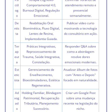
cól
Comportamental 4.0,
atendimento remoto e
og
Burnout Digital, Regulação
presencial
o
Emocional.
semanalmente.
De
Reabilitação Oral
Publicar vídeo curto
ntis
Biomimética, Fluxo Digital,
mostrando a tecnologia
ta
Lentes de Resina,
do consultório em ação.
Implantodontia Guiada.
Ter
Práticas Integrativas,
Responder Q&A sobre
ap
Reprocessamento de
como a abordagem
eut
Trauma, Saúde Integrativa,
resolve dores
a
Constelação.
emocionais modernas.
Est
Gerenciamento de
Atualizar álbum de fotos
etic
Envelhecimento,
com "Antes e Depois"
ista
Bioestimuladores, Estética
focado em naturalidade.
Regenerativa.
Ad
Holding Familiar, Blindagem
Criar um Google Post
vog
Patrimonial, Recuperação
sobre uma mudança
ad
Tributária, Planejamento
recente na legislação do
o
Sucessório.
nicho.