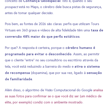
Confiança Geoespacial
conceito de
. Isto é, quando o seu
prospect
está no Maps, o cérebro dele busca pistas de segurança,
antes de tomar qualquer decisão.
Pois bem, as fontes de 2026 são claras: perfis que utilizam Tours
taxa de
Virtuais em 360 graus e vídeos de alta fidelidade têm uma
conversão 48% maior do que perfis estáticos
.
cérebro humano é
Por que? A resposta é certeira, porque o
programado para evitar o desconhecido
. Assim, ao permitir
que o cliente “entre” no seu consultório ou escritório através da
ativa o sistema
tela, você está reduzindo a barreira do medo e
de recompensa
sensação
(dopamina), que por sua vez, ligado à
de familiaridade
.
Além disso, o algoritmo de Visão Computacional do Google
analisa
as suas fotos para confirmar se o que você diz ser (um médico de
elite, por exemplo) condiz com o ambiente mostrado
.