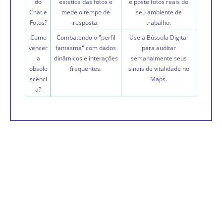
do
estética das fotos e
e poste fotos reais do
Chat e
mede o tempo de
seu ambiente de
Fotos?
resposta.
trabalho.
Como
Combatendo o "perfil
Use a Bússola Digital
vencer
fantasma" com dados
para auditar
a
dinâmicos e interações
semanalmente seus
obsole
frequentes.
sinais de vitalidade no
scênci
Maps.
a?