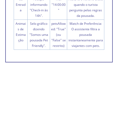
Entrad
informando
"14:00:00
quando o turista
a
"Check-in às
"
pergunta pelas regras
14h".
da pousada.
Animai
Selo gráfico
petsAllow
Match de Preferência:
s de
dizendo
ed: "True"
O assistente filtra a
Estima
"Somos uma
(ou
pousada
ção
pousada Pet
"False" se
instantaneamente para
Friendly".
restrito)
viajantes com pets.