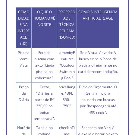
COMO
O QUE O
PROPRIED
COMO A INTELIGÊNCIA
DIDAD
HUMANO VÊ
ADE
ARTIFICIAL REAGE
E NA
NO SITE
TÉCNICA
INTERF
SCHEMA
ACE
(JSON-LD)
(UX)
Piscina
Foto da
amenityF
Selo Visual Ativado: A
com
piscina com
eature:
busca exibe o ícone de
Vista
texto "Linda
"Outdoor
piscina diretamente no
piscina na
Swimmin
card de recomendação.
cobertura".
g Pool"
Preço
Texto
priceRang
Filtro de Orçamento: O
da
"Diárias a
e: "BRL
Gemini inclui a
Diária
partir de R$
350 -
pousada em buscas
350,00 na
750"
por "hospedagem até
baixa
400 reais".
temporada".
Horário
Tabela no
checkinTi
Resposta por Voz: A
de
rodapé
me:
Alexa lê o horário exato